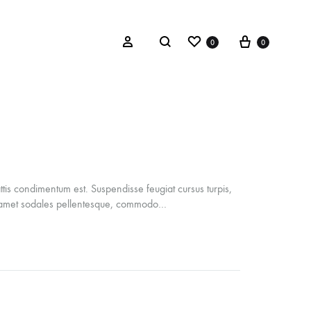
Wishlist
Cart
Search
Sign in
0
0
ttis condimentum est. Suspendisse feugiat cursus turpis,
it amet sodales pellentesque, commodo…