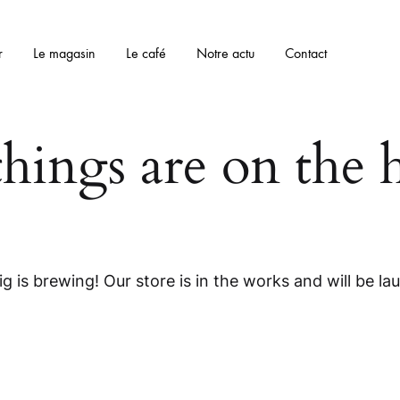
r
Le magasin
Le café
Notre actu
Contact
things are on the 
g is brewing! Our store is in the works and will be la