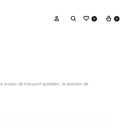
Wishlist
Cart
Search
Sign in
0
0
mme moyen de transport quotidien, la question de